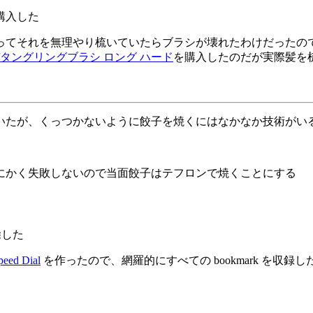
購入した
ってそれを無理やり梳いていたらブラシが壊れたわけだったの
タングリングブラシ ロング ハード
を購入したのだが実際髪を
いたが、くっつかないように餃子を焼くにはなかなか技術がい
にかく失敗しないので当面餃子はテフロンで焼くことにする
除した
peed Dial
を作ったので、網羅的にすべての bookmark を収録