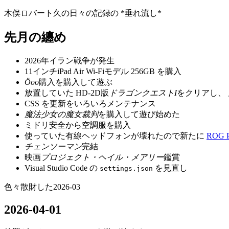
木俣ロバート久の日々の記録の *垂れ流し*
先月
の纏め
2026年イラン戦争が発生
11インチiPad Air Wi-Fiモデル 256GB を購入
Öoo
購入を購入して遊ぶ
放置していた HD-2D版
ドラゴンクエスト
I
をクリアし、
CSS を更新をいろいろメンテナンス
魔法少女の魔女裁判
を購入して遊び始めた
ミドリ安全から空調服を購入
使っていた有線ヘッドフォンが壊れたので新たに
ROG P
チェンソーマン
完結
映画
プロジェクト・ヘイル・メアリー
鑑賞
Visual Studio Code の
を見直し
settings.json
色々散財した
2026-03
2026-04-01