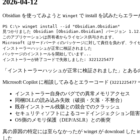
2026-04-12
Obsidian を使ってみようと
で install を試みたらエラ
Winget
PS C:\> winget install --id "Obsidian.Obsidian"

見つかりました Obsidian [Obsidian.Obsidian] バージョン 1.12.
このアプリケーションは所有者からライセンス供与されます。

Microsoft はサードパーティのパッケージに対して責任を負わず、ライ
インストーラーハッシュが正常に検証されました

パッケージのインストールを開始しています...

インストーラーが終了コードで失敗しました: 3221225477
インストーラーハッシュが正常に検証されました
とあるの
Microsoft Copilot に相談してみるとエラーコード (
3221225477
インストーラー自身のバグでの異常メモリアクセス
同梱DLLの読み込み失敗（破損・欠落・不整合）
既存インストール残骸との競合でのクラッシュ
セキュリティソフトによるコードインジェクション阻害
OS側のメモリ保護（DEP/ASLR）との衝突
真の原因の特定には至らなかったが winget が download した inst
した