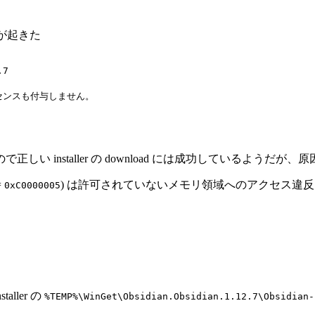
ーが起きた
7

センスも付与しません。

で正しい installer の download には成功しているようだが
=
) は許可されていないメモリ領域へのアクセス違
0xC0000005
aller の
%TEMP%\WinGet\Obsidian.Obsidian.1.12.7\Obsidian-