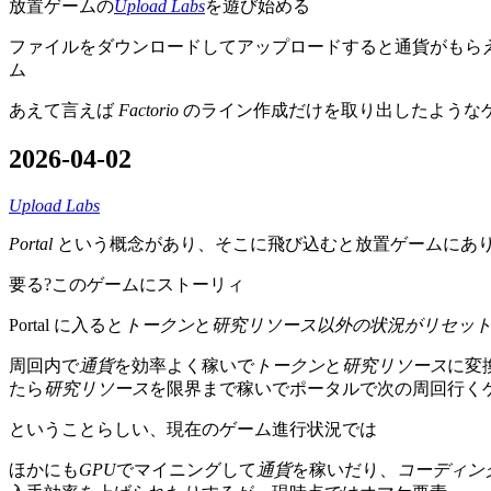
放置ゲームの
Upload Labs
を遊び始める
ファイルをダウンロードしてアップロードすると通貨がもら
ム
あえて言えば
Factorio
のライン作成だけを取り出したような
2026-04-02
Upload Labs
Portal
という概念があり、そこに飛び込むと放置ゲームにあり
要る?このゲームにストーリィ
Portal に入ると
トークン
と
研究リソース
以外の状況がリセッ
周回内で
通貨
を効率よく稼いで
トークン
と
研究リソース
に変
たら
研究リソース
を限界まで稼いでポータルで次の周回行く
ということらしい、現在のゲーム進行状況では
ほかにも
GPU
でマイニングして
通貨
を稼いだり、
コーディン