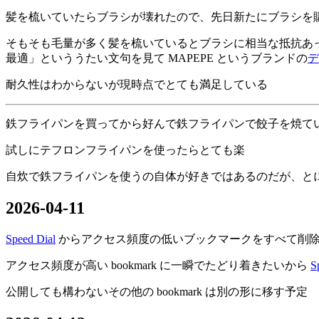
髪を梳いていたらブラシが壊れたので、先日新たにブラシを
そもそも毛量が多く髪を梳いているとブラシに相当な抵抗あ
最適
といううたい文句を見て MAPEPE というブランドの
デ
耐久性はわからないが現時点でとても満足している
鉄フライパンを買ってから好んで鉄フライパンで餃子を焼て
試しにテフロンフライパンを使ったらとても楽
自炊で鉄フライパンを使うの自体が好きではあるのだが、と
2026-04-11
Speed Dial
からアクセス頻度の低いブックマークをすべて削
アクセス頻度が高い bookmark に一瞬でたどり着きたいから
S
公開しても構わないその他の bookmark は別の形に移す予定