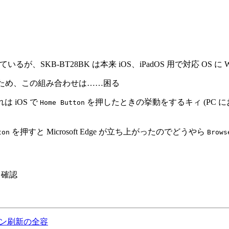
、SKB-BT28BK は本来 iOS、iPadOS 用で対応 OS に Wi
ため、この組み合わせは……困る
 iOS で
を押したときの挙動をするキィ (
PC
に
Home Button
を押すと Microsoft Edge が立ち上がったのでどうやら
ton
Brows
を確認
ザイン刷新の全容