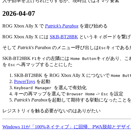
入手効率を上げられたりするが、現時点ではオマケ要素
2026-04-07
ROG Xbox Ally X で
Patrick's Parabox
を遊び始める
ROG Xbox Ally X には
SKB-BT28BK
というキィボードを繋げているが
そして
Patrick's Parabox
のメニュー呼び出しは
キィである
Esc
SKB-BT28BK
キィの左隣には
キィがあり、これは
F1
Home Button
を
へ再マップすることにした
Esc
SKB-BT28BK を ROG Xbox Ally X につないで
Home But
PowerToys
を起動
を選んで有効化
Keyboard Manager
キーの再マップを選んで
->
を設定
Browser Home
Esc
Patrick's Parabox
を起動して期待する挙動になったこと
レジストリィを触る必要がないのはありがたい
Windows 11が「100%ネイティブ」に回帰、PWA脱却とデ